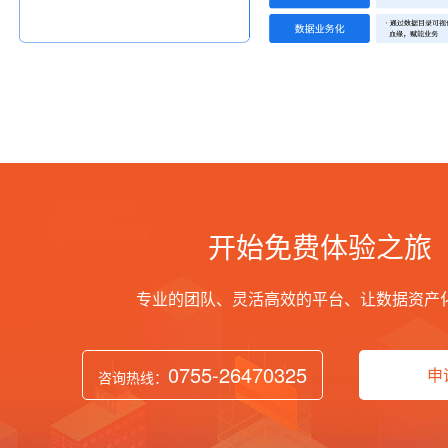
开始免费体验之旅
专业的团队、灵活高效的平台、让数据资产
0755-26470325
申
咨询热线：