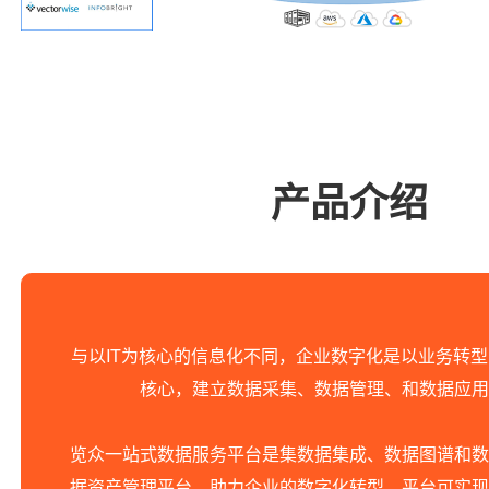
产品介绍
与以IT为核心的信息化不同，企业数字化是以业务转
核心，建立数据采集、数据管理、和数据应用
览众一站式数据服务平台是集数据集成、数据图谱和数
据资产管理平台，助力企业的数字化转型，平台可实现